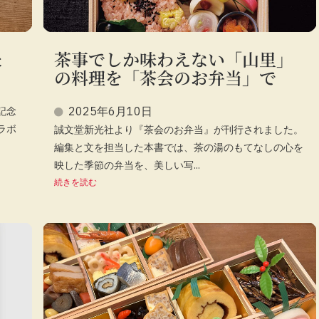
た
茶事でしか味わえない「山里」
の料理を「茶会のお弁当」で
2025年6月10日
記念
ラボ
誠文堂新光社より『茶会のお弁当』が刊行されました。
編集と文を担当した本書では、茶の湯のもてなしの心を
映した季節の弁当を、美しい写...
続きを読む